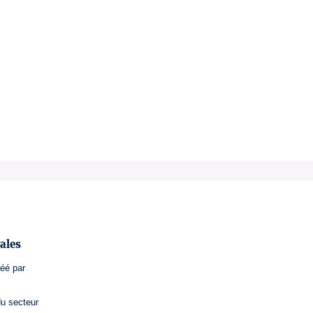
ales
réé par
du secteur