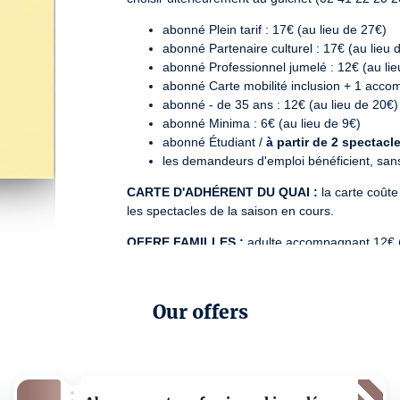
abonné Plein tarif : 17€ (au lieu de 27€)
abonné Partenaire culturel : 17€ (au lieu 
abonné Professionnel jumelé : 12€ (au lie
abonné Carte mobilité inclusion + 1 acco
abonné - de 35 ans : 12€ (au lieu de 20€)
abonné Minima : 6€ (au lieu de 9€)
abonné Étudiant /
à partir de 2 spectacl
les demandeurs d'emploi bénéficient, sans 
CARTE D'ADHÉRENT DU QUAI :
 la carte coûte
les spectacles de la saison en cours.
OFFRE FAMILLES :
 adulte accompagnant 12€ (d
6€ pour les spectacles "Jeune public" suivants : 
Oiseau [guide de survie], Santa Park, Cheminem
Our offers
PASS CONVERSATIONS
 : à partir de 3 spectac
License number: PLATESV-D-2025-000067 | PLATE