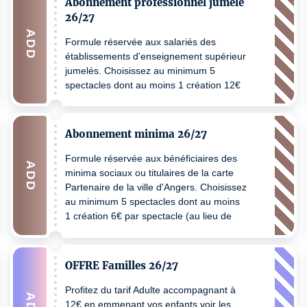
Abonnement professionnel jumelé
26/27
ADD
Formule réservée aux salariés des
établissements d'enseignement supérieur
jumelés. Choisissez au minimum 5
spectacles dont au moins 1 création 12€
par spectacle (au lieu de 27€) Hors tarifs
spéciaux (Yael Naim 22€)
Abonnement minima 26/27
Formule réservée aux bénéficiaires des
ADD
minima sociaux ou titulaires de la carte
Partenaire de la ville d'Angers. Choisissez
au minimum 5 spectacles dont au moins
1 création 6€ par spectacle (au lieu de
9€) Hors tarifs spéciaux (Yael Naim 16€)
OFFRE Familles 26/27
Profitez du tarif Adulte accompagnant à
12€ en emmenant vos enfants voir les