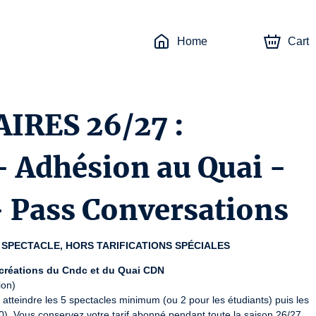
Home
Cart
IRES 26/27 :
 Adhésion au Quai -
 - Pass Conversations
 SPECTACLE, HORS TARIFICATIONS SPÉCIALES
créations du Cndc et du Quai CDN
on)

teindre les 5 spectacles minimum (ou 2 pour les étudiants) puis les 
0). Vous conservez votre tarif abonné pendant toute la saison 26/27.