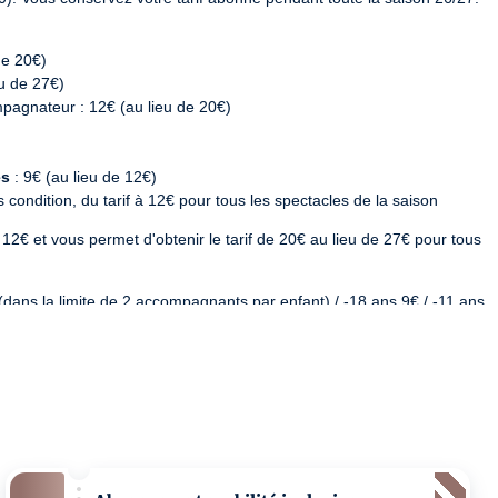
de 20€)
u de 27€)
mpagnateur : 12€ (au lieu de 20€)
es
: 9€ (au lieu de 12€)
condition, du tarif à 12€ pour tous les spectacles de la saison
 12€ et vous permet d'obtenir le tarif de 20€ au lieu de 27€ pour tous 
ans la limite de 2 accompagnants par enfant) / -18 ans 9€ / -11 ans 
Line, monster parade, Baby Freeze, La petite Tuk, La Renverse,
ents, Rites de passage, Fusées, Prométhée la révolte.
les du festival, 12€ par spectacle.
SV-D-2025-000068 | PLATESV-D-2025-000069