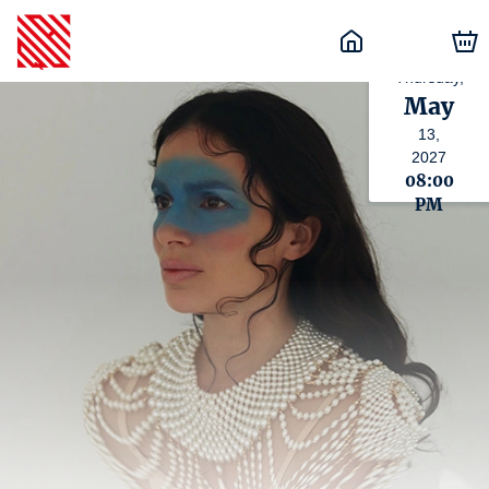
Thursday,
May
13,
2027
08:00
PM