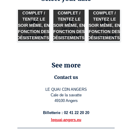
COMPLET /
COMPLET /
COMPLET /
Wednesday
Thursday
Friday
TENTEZ LE
TENTEZ LE
TENTEZ LE
20
21
22
SOIR MÊME, EN
SOIR MÊME, EN
SOIR MÊME, EN
Jan 2027
Jan 2027
Jan 2027
FONCTION DES
FONCTION DES
FONCTION DES
07:00 PM
07:00 PM
08:00 PM
DÉSISTEMENTS.
DÉSISTEMENTS.
DÉSISTEMENTS.
See more
Contact us
LE QUAI CDN ANGERS
Cale de la savatte
49100 Angers
Billetterie : 02 41 22 20 20
lequai-angers.eu